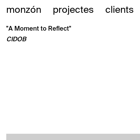
Vés
monzón
projectes
clients
al
contingut
"A Moment to Reflect"
CIDOB