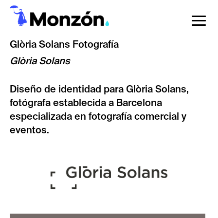
Pasar
al
To
contenido
na
Glòria Solans Fotografía
principal
Glòria Solans
Diseño de identidad para Glòria Solans,
fotógrafa establecida a Barcelona
especializada en fotografía comercial y
eventos.